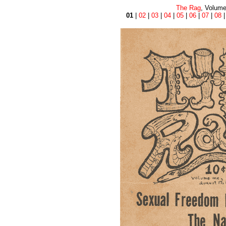
The Rag
, Volume
01
|
02
|
03
|
04
|
05
|
06
|
07
|
08