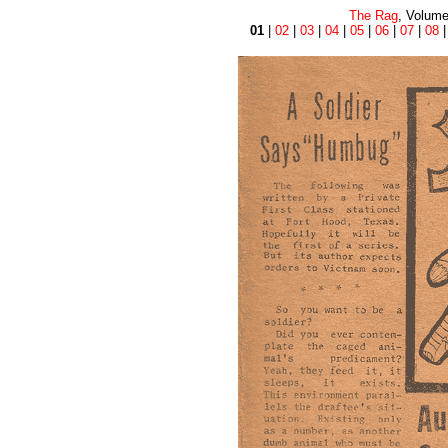
The Rag
, Volume
01
|
02
|
03
|
04
|
05
|
06
|
07
|
08