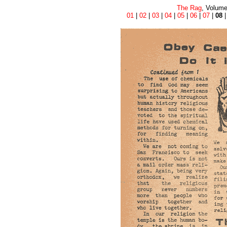
The Rag
, Volume
01
|
02
|
03
|
04
|
05
|
06
|
07
|
08